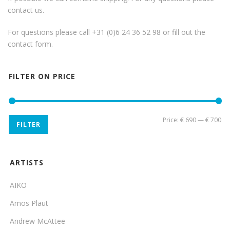
contact us.
For questions please call +31 (0)6 24 36 52 98 or fill out the
contact form
.
FILTER ON PRICE
Mi
Ma
Price:
€ 690
—
€ 700
FILTER
pri
pri
ARTISTS
AIKO
Amos Plaut
Andrew McAttee