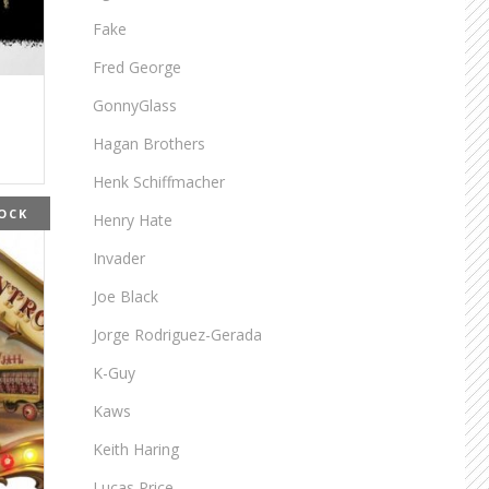
Fake
Fred George
GonnyGlass
Hagan Brothers
Henk Schiffmacher
OCK
Henry Hate
Invader
Joe Black
Jorge Rodriguez-Gerada
K-Guy
Kaws
Keith Haring
Lucas Price