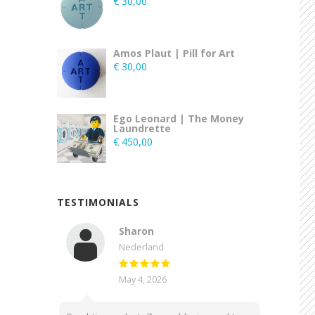
€
30,00
Amos Plaut | Pill for Art
€
30,00
Ego Leonard | The Money
Laundrette
€
450,00
TESTIMONIALS
Sharon
Nederland
May 4, 2026