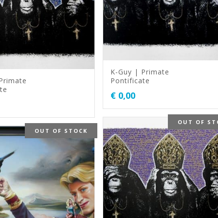
K-Guy | Primate
Primate
Pontificate
te
€
0,00
OUT OF ST
OUT OF STOCK