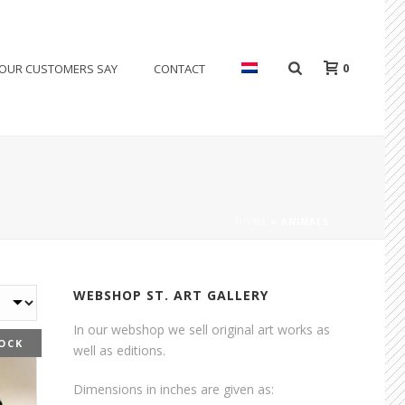
0
OUR CUSTOMERS SAY
CONTACT
HOME
»
ANIMALS
WEBSHOP ST. ART GALLERY
In our webshop we sell original art works as
OCK
well as editions.
Dimensions in inches are given as: