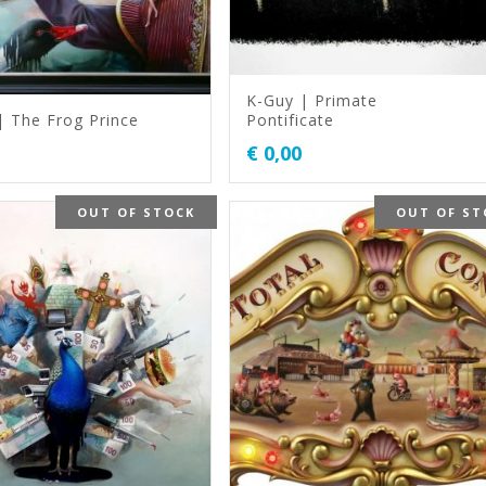
K-Guy | Primate
| The Frog Prince
Pontificate
€
0,00
OUT OF STOCK
OUT OF ST