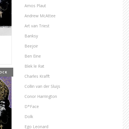
Amos Plaut
Andrew McAttee
Art van Triest
Banksy
Beejoir
Ben Eine
Blek le Rat
OCK
Charles Krafft
Collin van der Sluijs
Conor Harrington
D*Face
Dolk
Ego Leonard