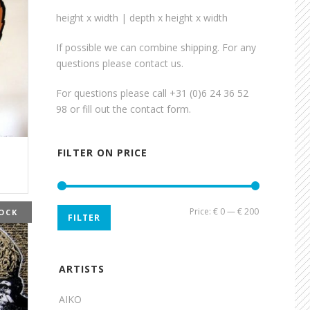
height x width | depth x height x width
If possible we can combine shipping. For any
questions please contact us.
For questions please call +31 (0)6 24 36 52
98 or fill out the
contact form
.
FILTER ON PRICE
Min
Max
Price:
€ 0
—
€ 200
OCK
FILTER
price
price
ARTISTS
AIKO