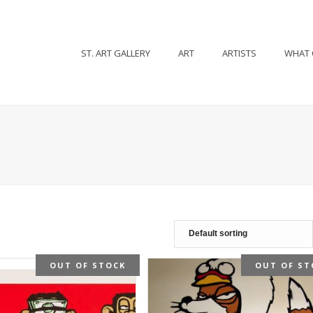
ST. ART GALLERY
ART
ARTISTS
WHAT 
OUT OF STOCK
OUT OF ST