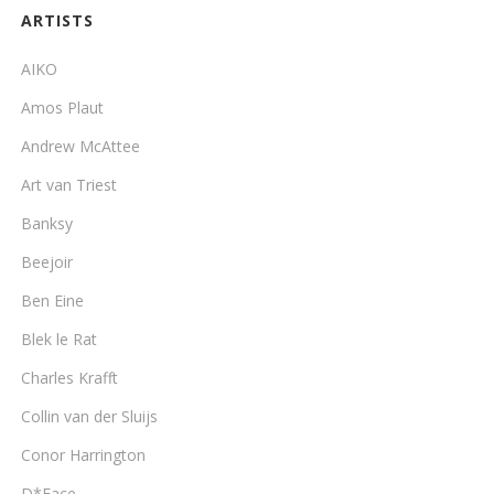
ARTISTS
AIKO
Amos Plaut
Andrew McAttee
Art van Triest
Banksy
Beejoir
Ben Eine
Blek le Rat
Charles Krafft
Collin van der Sluijs
Conor Harrington
D*Face