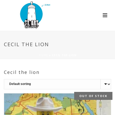
CECIL THE LION
HOME
»
CECIL THE LION
Cecil the lion
OUT OF STOCK