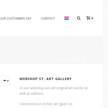
0
OUR CUSTOMERS SAY
CONTACT
HOME
»
LAND ART
WEBSHOP ST. ART GALLERY
In our webshop we sell original art works as
well as editions.
Dimensions in inches are given as: