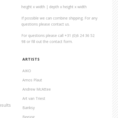
height x width | depth x height x width
If possible we can combine shipping. For any
questions please contact us.
For questions please call +31 (0)6 24 36 52
98 or fill out the
contact form
.
ARTISTS
AIKO
Amos Plaut
Andrew McAttee
Art van Triest
esults
Banksy
Beejoir