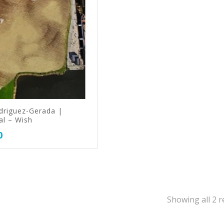
driguez-Gerada |
al – Wish
0
Showing all 2 r