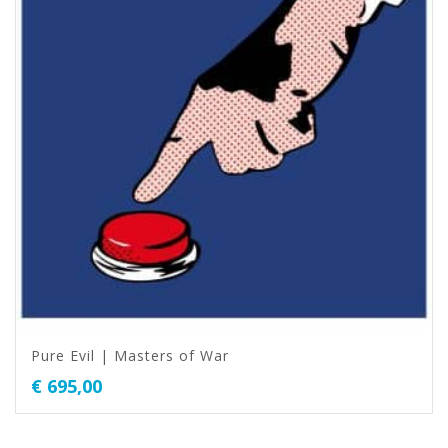
Pure Evil | Masters of War
€
695,00