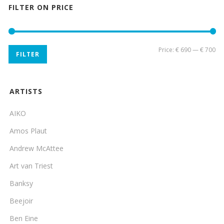
FILTER ON PRICE
Mi
Ma
Price:
€ 690
—
€ 700
FILTER
pri
pri
ARTISTS
AIKO
Amos Plaut
Andrew McAttee
Art van Triest
Banksy
Beejoir
Ben Eine