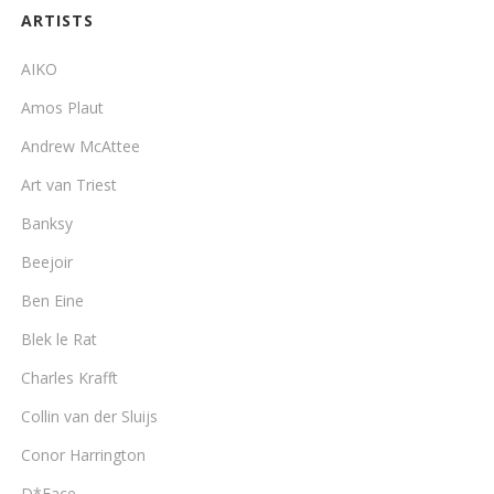
ARTISTS
AIKO
Amos Plaut
Andrew McAttee
Art van Triest
Banksy
Beejoir
Ben Eine
Blek le Rat
Charles Krafft
Collin van der Sluijs
Conor Harrington
D*Face