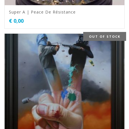
Super A | Peace De Résistance
€
0,00
OUT OF STOCK