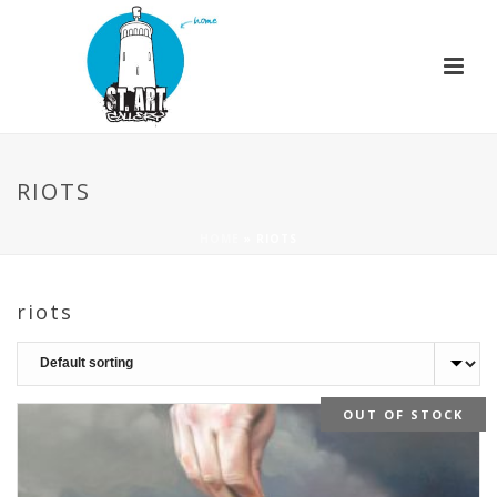
RIOTS
HOME
»
RIOTS
riots
OUT OF STOCK