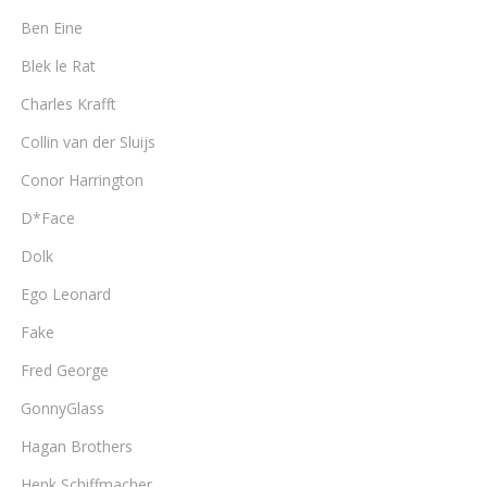
Ben Eine
Blek le Rat
Charles Krafft
Collin van der Sluijs
Conor Harrington
D*Face
Dolk
Ego Leonard
Fake
Fred George
GonnyGlass
Hagan Brothers
Henk Schiffmacher