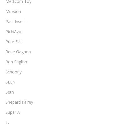
Medicom Toy
Muebon
Paul Insect
PichiAvo
Pure Evil
Rene Gagnon
Ron English
Schoony
SEEN
Seth
Shepard Fairey
Super A
T.