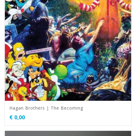
Hagan Brothers | The Becoming
€
0,00