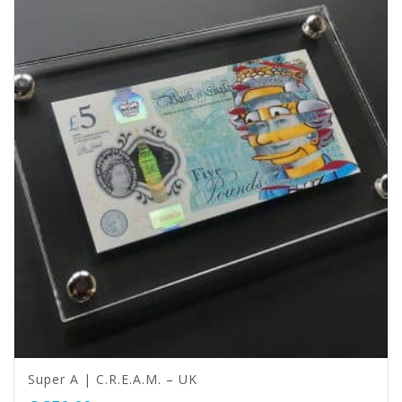
Super A | C.R.E.A.M. – UK