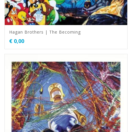
Hagan Brothers | The Becoming
€
0,00