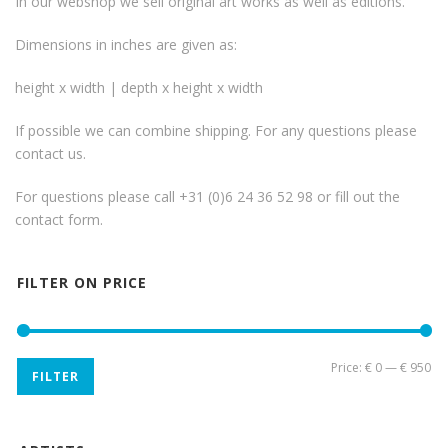
In our webshop we sell original art works as well as editions.
Dimensions in inches are given as:
height x width | depth x height x width
If possible we can combine shipping. For any questions please
contact us.
For questions please call +31 (0)6 24 36 52 98 or fill out the
contact form
.
FILTER ON PRICE
Mi
Ma
Price:
€ 0
—
€ 950
FILTER
pri
pri