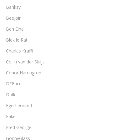
Banksy
Beejoir
Ben Eine
Blek le Rat
Charles Krafft
Collin van der Sluijs
Conor Harrington
D*Face
Dolk
Ego Leonard
Fake
Fred George
GonnyGlass