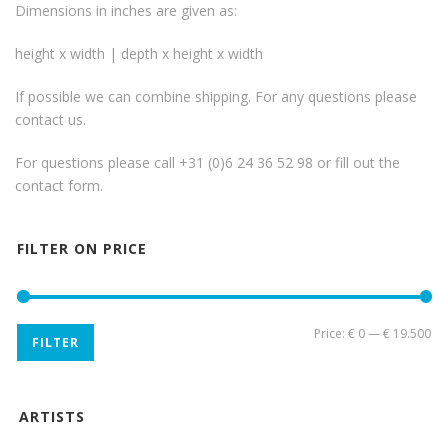
Dimensions in inches are given as:
height x width | depth x height x width
If possible we can combine shipping. For any questions please
contact us.
For questions please call +31 (0)6 24 36 52 98 or fill out the
contact form
.
FILTER ON PRICE
Mi
Ma
Price:
€ 0
—
€ 19.500
FILTER
pri
pri
ARTISTS