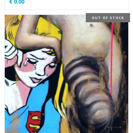
€
0,00
OUT OF STOCK