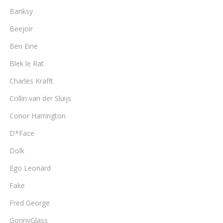
Banksy
Beejoir
Ben Eine
Blek le Rat
Charles Krafft
Collin van der Sluijs
Conor Harrington
D*Face
Dolk
Ego Leonard
Fake
Fred George
GonnyGlass