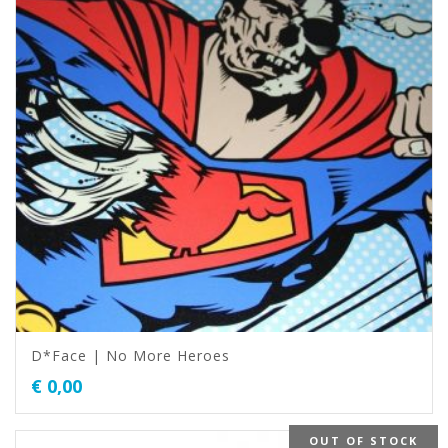
D*Face | No More Heroes
€
0,00
OUT OF STOCK