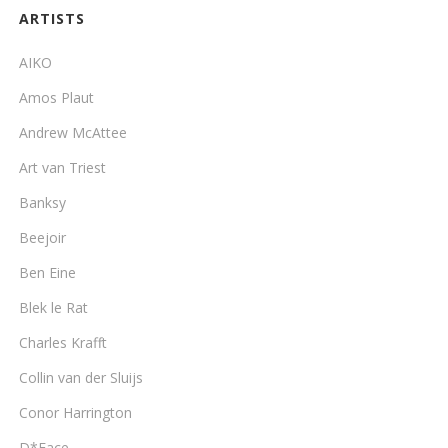
ARTISTS
AIKO
Amos Plaut
Andrew McAttee
Art van Triest
Banksy
Beejoir
Ben Eine
Blek le Rat
Charles Krafft
Collin van der Sluijs
Conor Harrington
D*Face