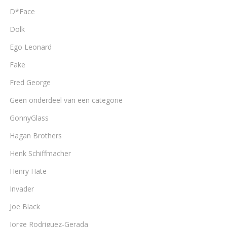
D*Face
Dolk
Ego Leonard
Fake
Fred George
Geen onderdeel van een categorie
GonnyGlass
Hagan Brothers
Henk Schiffmacher
Henry Hate
Invader
Joe Black
Jorge Rodriguez-Gerada