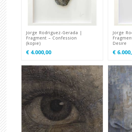
Jorge Rodriguez-Gerada |
Jorge Ro
Fragment – Confession
Fragment
(kopie)
Desire
€
4.000,00
€
6.000