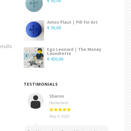
€
30,00
Amos Plaut | Pill for Art
€
30,00
esults
Ego Leonard | The Money
Laundrette
€
450,00
TESTIMONIALS
Sharon
Nederland
May 4, 2026