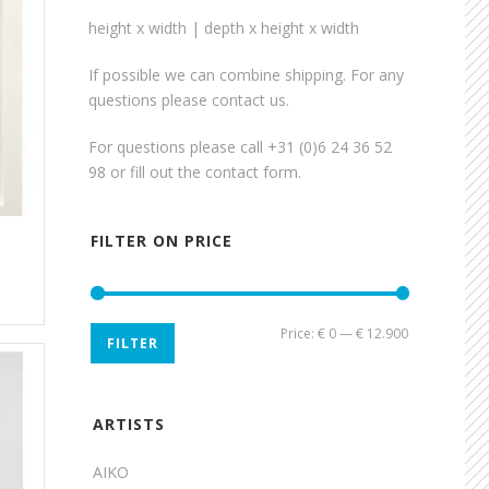
height x width | depth x height x width
If possible we can combine shipping. For any
questions please contact us.
For questions please call +31 (0)6 24 36 52
98 or fill out the
contact form
.
FILTER ON PRICE
Min
Max
Price:
€ 0
—
€ 12.900
FILTER
price
price
ARTISTS
AIKO