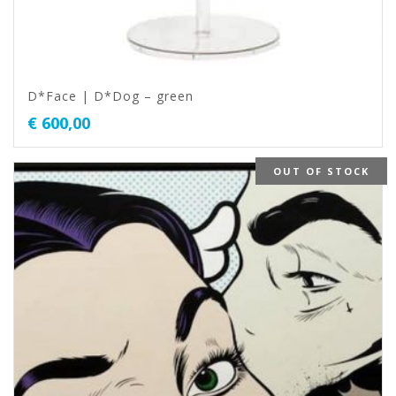
D*Face | D*Dog – green
€
600,00
OUT OF STOCK