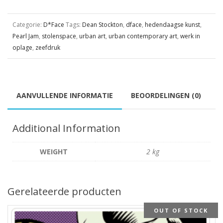
Categorie:
D*Face
Tags:
Dean Stockton
,
dface
,
hedendaagse kunst
,
Pearl Jam
,
stolenspace
,
urban art
,
urban contemporary art
,
werk in
oplage
,
zeefdruk
AANVULLENDE INFORMATIE
BEOORDELINGEN (0)
Additional Information
WEIGHT
2 kg
Gerelateerde producten
OUT OF STOCK