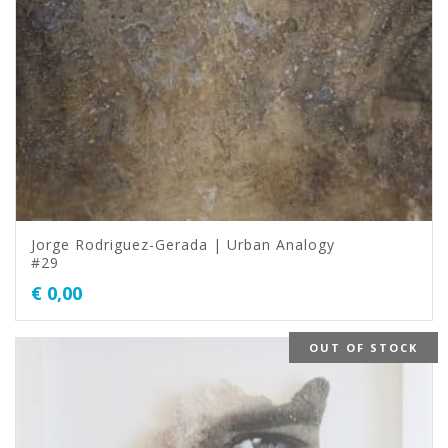
Jorge Rodriguez-Gerada | Urban Analogy
#29
€
0,00
OUT OF STOCK