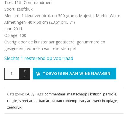
Titel
:
11th Commandment
Soort
:
zeefdruk
Medium
:
1 kleur zeefdruk op 300 grams Majestic Marble White
Afmetingen
:
40 x 60 cm (23.6" x 15.7")
Jaar
:
2011
Oplage
:
100
Overig
:
door de kunstenaar gedateerd, genummerd en
gesigneerd, voorzien van reliëfstempel
Slechts 1 resterend op voorraad
TOEVOEGEN AAN WINKELWAGEN
Categorie:
K-Guy
Tags:
commentaar
,
maatschappij kritisch
,
parodie
,
religie
,
street art
,
urban art
,
urban contemporary art
,
werk in oplage
,
zeefdruk