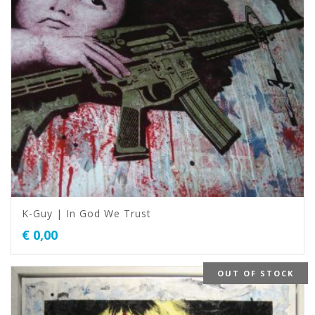
K-Guy | In God We Trust
€
0,00
OUT OF STOCK