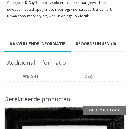
Categorie:
K-Guy
Tags:
boy soldier
,
commentaar
,
geweld
,
kind
soldaat
,
maatschappij kritisch
,
oorlogskind
,
street art
,
urban art
,
urban contemporary art
,
werk in oplage
,
zeefdruk
AANVULLENDE INFORMATIE
BEOORDELINGEN (0)
Additional Information
WEIGHT
2 kg
Gerelateerde producten
OUT OF STOCK