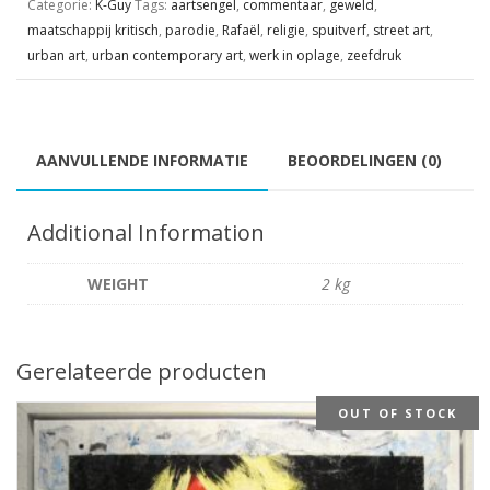
Categorie:
K-Guy
Tags:
aartsengel
,
commentaar
,
geweld
,
maatschappij kritisch
,
parodie
,
Rafaël
,
religie
,
spuitverf
,
street art
,
urban art
,
urban contemporary art
,
werk in oplage
,
zeefdruk
AANVULLENDE INFORMATIE
BEOORDELINGEN (0)
Additional Information
WEIGHT
2 kg
Gerelateerde producten
OUT OF STOCK