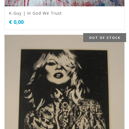
K-Guy | In God We Trust
€
0,00
OUT OF STOCK