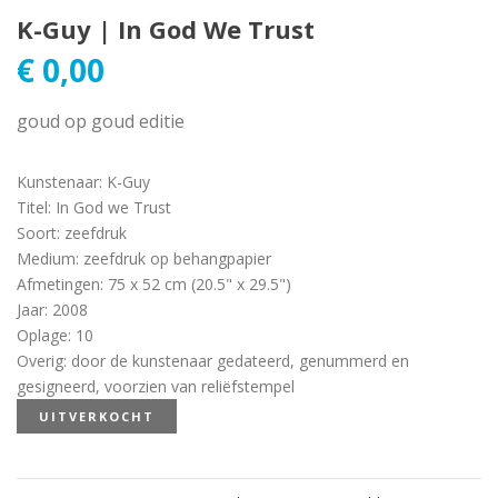
K-Guy | In God We Trust
€
0,00
goud op goud editie
Kunstenaar
:
K-Guy
Titel
:
In God we Trust
Soort
:
zeefdruk
Medium
:
zeefdruk op behangpapier
Afmetingen
:
75 x 52 cm (20.5" x 29.5")
Jaar
:
2008
Oplage
:
10
Overig
:
door de kunstenaar gedateerd, genummerd en
gesigneerd, voorzien van reliëfstempel
UITVERKOCHT