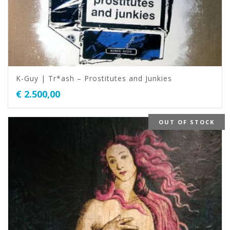
K-Guy | Tr*ash – Prostitutes and Junkies
€
2.500,00
OUT OF STOCK