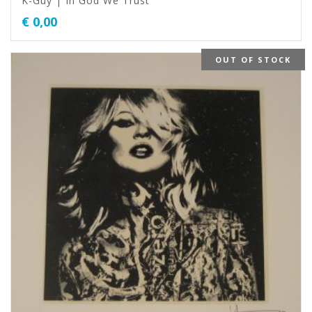
K-Guy | In God We Trust
€
0,00
OUT OF STOCK