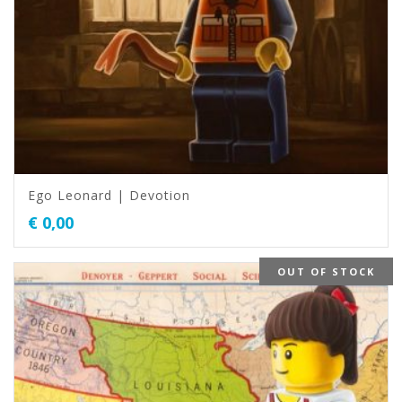
Ego Leonard | Devotion
€
0,00
OUT OF STOCK