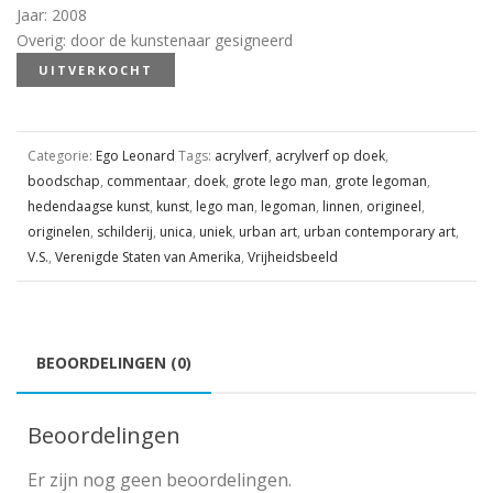
Jaar
:
2008
Overig
:
door de kunstenaar gesigneerd
UITVERKOCHT
Categorie:
Ego Leonard
Tags:
acrylverf
,
acrylverf op doek
,
boodschap
,
commentaar
,
doek
,
grote lego man
,
grote legoman
,
hedendaagse kunst
,
kunst
,
lego man
,
legoman
,
linnen
,
origineel
,
originelen
,
schilderij
,
unica
,
uniek
,
urban art
,
urban contemporary art
,
V.S.
,
Verenigde Staten van Amerika
,
Vrijheidsbeeld
BEOORDELINGEN (0)
Beoordelingen
Er zijn nog geen beoordelingen.