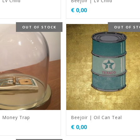
 LV Child
Beejoir | LV Child
€
0,00
OUT OF STOCK
OUT OF ST
| Money Trap
Beejoir | Oil Can Teal
€
0,00