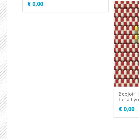
€
0,00
Beejoir | 
for all you
€
0,00