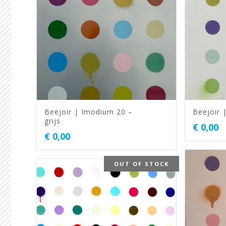
Beejoir | Imodium 20 –
Beejoir 
grijs
€
0,00
€
0,00
OUT OF STOCK