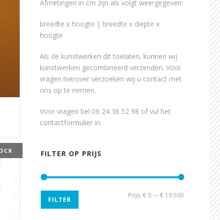
Afmetingen in cm zijn als volgt weergegeven:
breedte x hoogte | breedte x diepte x
hoogte
Als de kunstwerken dit toelaten, kunnen wij
kunstwerken gecombineerd verzenden. Voor
vragen hierover verzoeken wij u contact met
ons op te nemen.
Voor vragen bel 06 24 36 52 98 of vul het
contactformulier
in.
OCK
FILTER OP PRIJS
Min.
Max.
Prijs:
€ 0
—
€ 19.500
FILTER
prijs
prijs