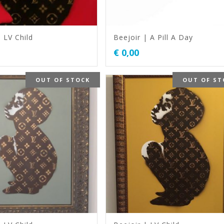
 LV Child
Beejoir | A Pill A Day
€
0,00
OUT OF STOCK
OUT OF ST