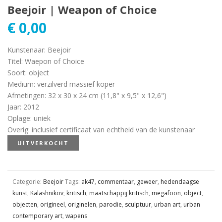
Beejoir | Weapon of Choice
€
0,00
Kunstenaar
:
Beejoir
Titel
:
Waepon of Choice
Soort
:
object
Medium
:
verzilverd massief koper
Afmetingen
:
32 x 30 x 24 cm (11,8" x 9,5" x 12,6")
Jaar
:
2012
Oplage
:
uniek
Overig
:
inclusief certificaat van echtheid van de kunstenaar
UITVERKOCHT
Categorie:
Beejoir
Tags:
ak47
,
commentaar
,
geweer
,
hedendaagse
kunst
,
Kalashnikov
,
kritisch
,
maatschappij kritisch
,
megafoon
,
object
,
objecten
,
origineel
,
originelen
,
parodie
,
sculptuur
,
urban art
,
urban
contemporary art
,
wapens