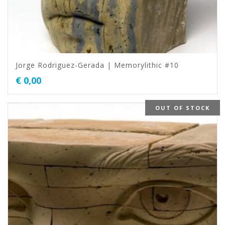
Jorge Rodriguez-Gerada | Memorylithic #10
€
0,00
OUT OF STOCK