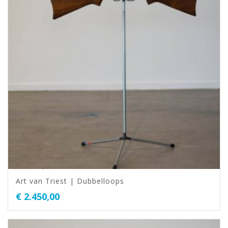
Art van Triest | Dubbelloops
€
2.450,00