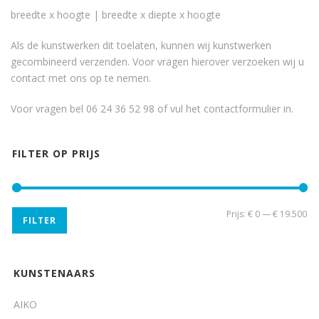
breedte x hoogte | breedte x diepte x hoogte
Als de kunstwerken dit toelaten, kunnen wij kunstwerken
gecombineerd verzenden. Voor vragen hierover verzoeken wij u
contact met ons op te nemen.
Voor vragen bel 06 24 36 52 98 of vul het
contactformulier
in.
FILTER OP PRIJS
Min
Ma
Prijs:
€ 0
—
€ 19.500
FILTER
pri
pri
KUNSTENAARS
AIKO