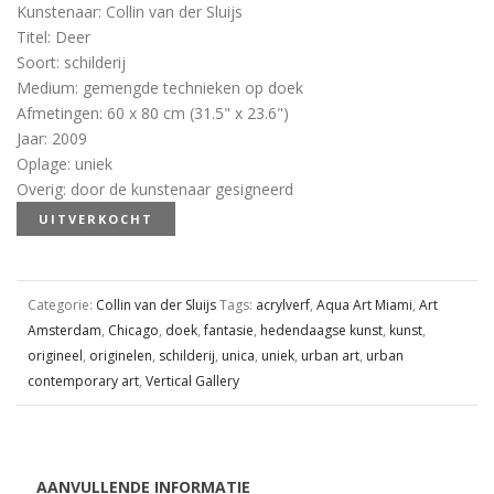
Kunstenaar
:
Collin van der Sluijs
Titel
:
Deer
Soort
:
schilderij
Medium
:
gemengde technieken op doek
Afmetingen
:
60 x 80 cm (31.5" x 23.6")
Jaar
:
2009
Oplage
:
uniek
Overig
:
door de kunstenaar gesigneerd
UITVERKOCHT
Categorie:
Collin van der Sluijs
Tags:
acrylverf
,
Aqua Art Miami
,
Art
Amsterdam
,
Chicago
,
doek
,
fantasie
,
hedendaagse kunst
,
kunst
,
origineel
,
originelen
,
schilderij
,
unica
,
uniek
,
urban art
,
urban
contemporary art
,
Vertical Gallery
AANVULLENDE INFORMATIE