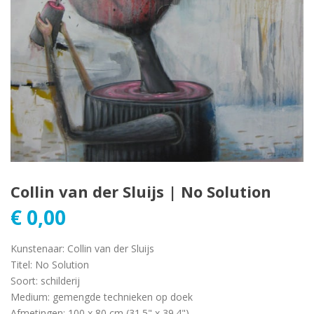
Collin van der Sluijs | No Solution
€
0,00
Kunstenaar
:
Collin van der Sluijs
Titel
:
No Solution
Soort
:
schilderij
Medium
:
gemengde technieken op doek
Afmetingen
:
100 x 80 cm (31.5" x 39.4")