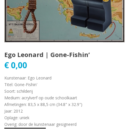
Ego Leonard | Gone-Fishin’
€
0,00
Kunstenaar
:
Ego Leonard
Titel
:
Gone-Fishin'
Soort
:
schilderij
Medium
:
acrylverf op oude schoolkaart
Afmetingen
:
83,5 x 88,5 cm (34.8" x 32.9")
Jaar
:
2012
Oplage
:
uniek
Overig
:
door de kunstenaar gesigneerd