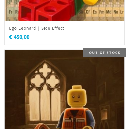
Ego Leonard | Side Effect
€
450,00
OUT OF STOCK