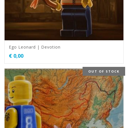
Ego Leonard | Devotion
€
0,00
OUT OF STOCK