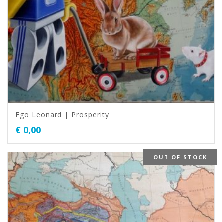
Ego Leonard | Prosperity
€
0,00
OUT OF STOCK