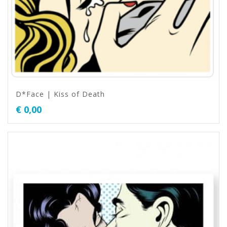
D*Face | Kiss of Death
€
0,00