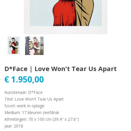
D*Face | Love Won’t Tear Us Apart
€
1.950,00
Kunstenaar
:
D*Face
Titel
:
Love Won't Tear Us Apart
Soort
:
werk in oplage
Medium
:
17 kleuren zeefdruk
Afmetingen
:
70 x 100 cm (39.4" x 27.6")
Jaar
:
2018