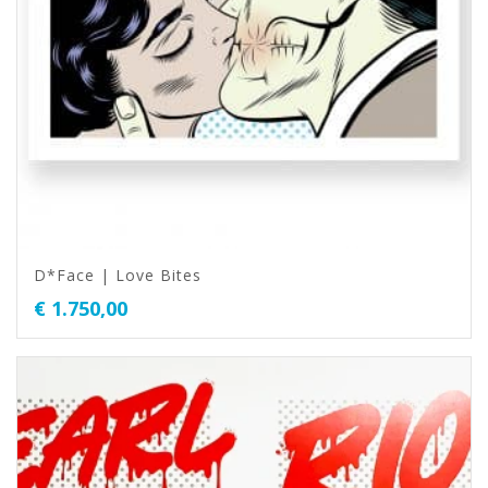
D*Face | Love Bites
€
1.750,00