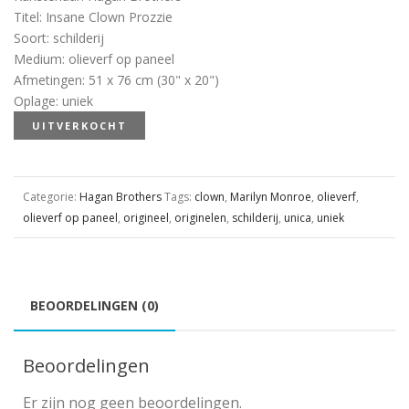
Titel
:
Insane Clown Prozzie
Soort
:
schilderij
Medium
:
olieverf op paneel
Afmetingen
:
51 x 76 cm (30" x 20")
Oplage
:
uniek
UITVERKOCHT
Categorie:
Hagan Brothers
Tags:
clown
,
Marilyn Monroe
,
olieverf
,
olieverf op paneel
,
origineel
,
originelen
,
schilderij
,
unica
,
uniek
BEOORDELINGEN (0)
Beoordelingen
Er zijn nog geen beoordelingen.