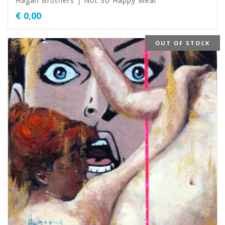
Hagan Brothers | Not So Happy Meal
€
0,00
OUT OF STOCK