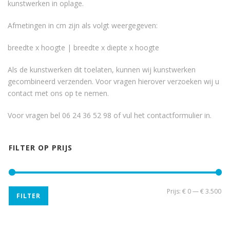
kunstwerken in oplage.
Afmetingen in cm zijn als volgt weergegeven:
breedte x hoogte | breedte x diepte x hoogte
Als de kunstwerken dit toelaten, kunnen wij kunstwerken
gecombineerd verzenden. Voor vragen hierover verzoeken wij u
contact met ons op te nemen.
Voor vragen bel 06 24 36 52 98 of vul het
contactformulier
in.
FILTER OP PRIJS
Min
Ma
Prijs:
€ 0
—
€ 3.500
FILTER
pri
pri