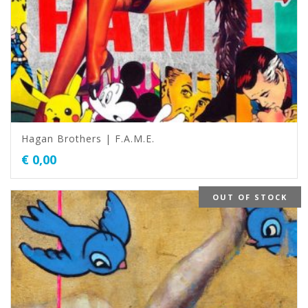
Hagan Brothers | F.A.M.E.
€
0,00
OUT OF STOCK