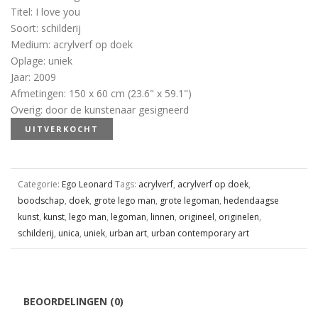
Titel
:
I love you
Soort
:
schilderij
Medium
:
acrylverf op doek
Oplage
:
uniek
Jaar
:
2009
Afmetingen
:
150 x 60 cm (23.6" x 59.1")
Overig
:
door de kunstenaar gesigneerd
UITVERKOCHT
Categorie:
Ego Leonard
Tags:
acrylverf
,
acrylverf op doek
,
boodschap
,
doek
,
grote lego man
,
grote legoman
,
hedendaagse
kunst
,
kunst
,
lego man
,
legoman
,
linnen
,
origineel
,
originelen
,
schilderij
,
unica
,
uniek
,
urban art
,
urban contemporary art
BEOORDELINGEN (0)