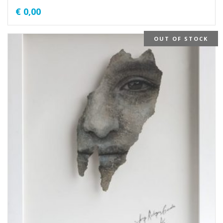
€
0,00
OUT OF STOCK