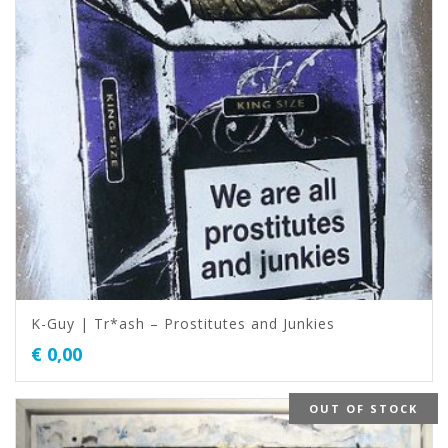
K-Guy | Tr*ash – Prostitutes and Junkies
€
0,00
OUT OF STOCK