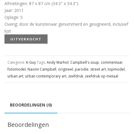
Afmetingen
:
87 x 87 cm (34.3" x 34.3")
Jaar
:
2011
Oplage
:
5
Overig
:
door de kunstenaar genummerd en gesigneerd, inclusief
lijst
UITVERKOCHT
Categorie:
K-Guy
Tags:
Andy Warhol
,
Campbell's soup
,
commentaar
,
fotomodel
,
Naomi Campbell
,
origineel
,
parodie
,
street art
,
topmodel
,
urban art
,
urban contemporary art
,
zeefdruk
,
zeefdruk op metaal
BEOORDELINGEN (0)
Beoordelingen