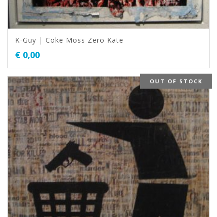
K-Guy | Coke Moss Zero Kate
€
0,00
OUT OF STOCK