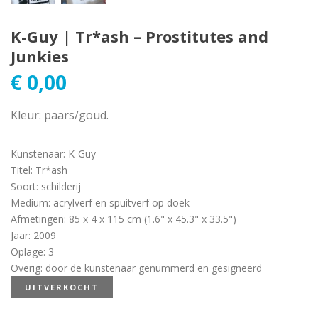
K-Guy | Tr*ash – Prostitutes and
Junkies
€
0,00
Kleur: paars/goud.
Kunstenaar
:
K-Guy
Titel
:
Tr*ash
Soort
:
schilderij
Medium
:
acrylverf en spuitverf op doek
Afmetingen
:
85 x 4 x 115 cm (1.6" x 45.3" x 33.5")
Jaar
:
2009
Oplage
:
3
Overig
:
door de kunstenaar genummerd en gesigneerd
UITVERKOCHT