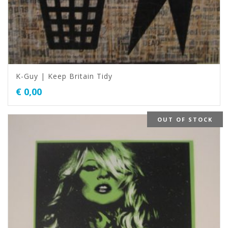
K-Guy | Keep Britain Tidy
€
0,00
OUT OF STOCK