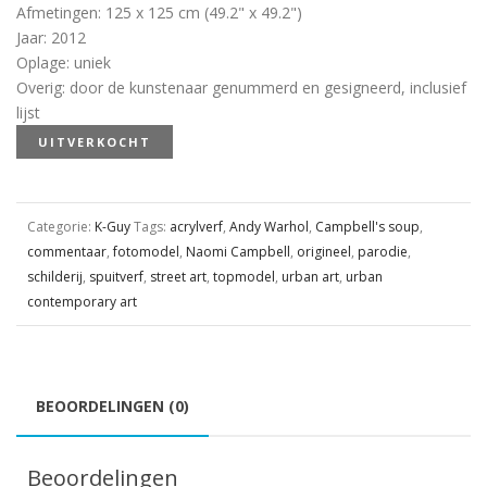
Afmetingen
:
125 x 125 cm (49.2" x 49.2")
Jaar
:
2012
Oplage
:
uniek
Overig
:
door de kunstenaar genummerd en gesigneerd, inclusief
lijst
UITVERKOCHT
Categorie:
K-Guy
Tags:
acrylverf
,
Andy Warhol
,
Campbell's soup
,
commentaar
,
fotomodel
,
Naomi Campbell
,
origineel
,
parodie
,
schilderij
,
spuitverf
,
street art
,
topmodel
,
urban art
,
urban
contemporary art
BEOORDELINGEN (0)
Beoordelingen