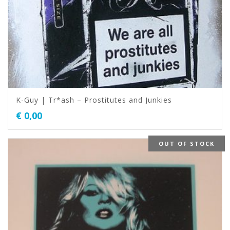
K-Guy | Tr*ash – Prostitutes and Junkies
€
0,00
OUT OF STOCK