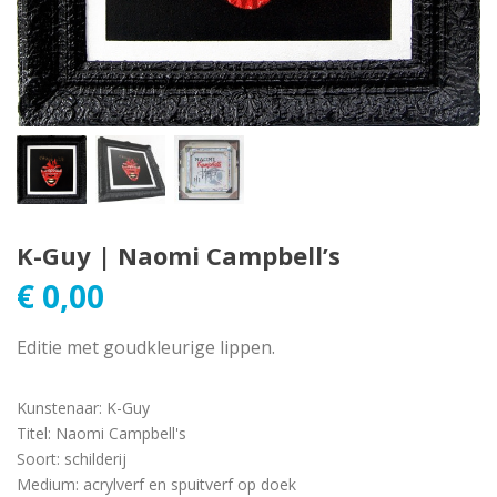
K-Guy | Naomi Campbell’s
€
0,00
Editie met goudkleurige lippen.
Kunstenaar
:
K-Guy
Titel
:
Naomi Campbell's
Soort
:
schilderij
Medium
:
acrylverf en spuitverf op doek