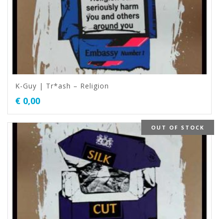
K-Guy | Tr*ash – Religion
€
0,00
OUT OF STOCK