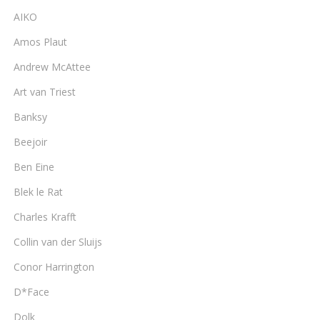
AIKO
Amos Plaut
Andrew McAttee
Art van Triest
Banksy
Beejoir
Ben Eine
Blek le Rat
Charles Krafft
Collin van der Sluijs
Conor Harrington
D*Face
Dolk