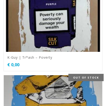
K-Guy | Tr*ash – Poverty
€
0,00
OUT OF STOCK