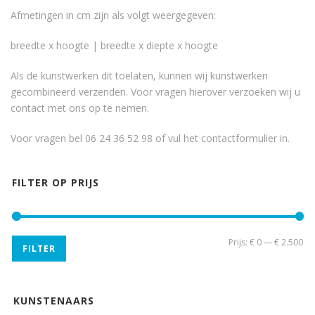
Afmetingen in cm zijn als volgt weergegeven:
breedte x hoogte | breedte x diepte x hoogte
Als de kunstwerken dit toelaten, kunnen wij kunstwerken
gecombineerd verzenden. Voor vragen hierover verzoeken wij u
contact met ons op te nemen.
Voor vragen bel 06 24 36 52 98 of vul het
contactformulier
in.
FILTER OP PRIJS
Min
Ma
Prijs:
€ 0
—
€ 2.500
FILTER
pri
pri
KUNSTENAARS