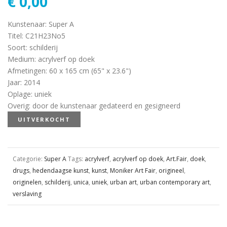
€
0,00
Kunstenaar
:
Super A
Titel
:
C21H23No5
Soort
:
schilderij
Medium
:
acrylverf op doek
Afmetingen
:
60 x 165 cm (65" x 23.6")
Jaar
:
2014
Oplage
:
uniek
Overig
:
door de kunstenaar gedateerd en gesigneerd
UITVERKOCHT
Categorie:
Super A
Tags:
acrylverf
,
acrylverf op doek
,
Art.Fair
,
doek
,
drugs
,
hedendaagse kunst
,
kunst
,
Moniker Art Fair
,
origineel
,
originelen
,
schilderij
,
unica
,
uniek
,
urban art
,
urban contemporary art
,
verslaving