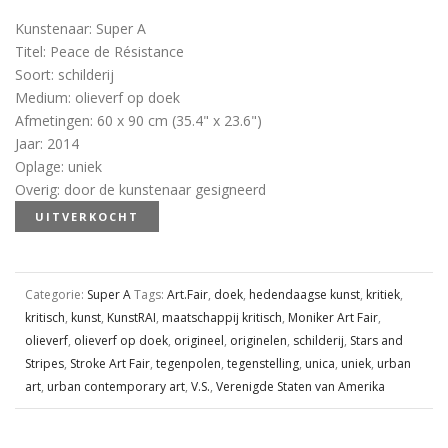
Kunstenaar
:
Super A
Titel
:
Peace de Résistance
Soort
:
schilderij
Medium
:
olieverf op doek
Afmetingen
:
60 x 90 cm (35.4" x 23.6")
Jaar
:
2014
Oplage
:
uniek
Overig
:
door de kunstenaar gesigneerd
UITVERKOCHT
Categorie:
Super A
Tags:
Art.Fair
,
doek
,
hedendaagse kunst
,
kritiek
,
kritisch
,
kunst
,
KunstRAI
,
maatschappij kritisch
,
Moniker Art Fair
,
olieverf
,
olieverf op doek
,
origineel
,
originelen
,
schilderij
,
Stars and
Stripes
,
Stroke Art Fair
,
tegenpolen
,
tegenstelling
,
unica
,
uniek
,
urban
art
,
urban contemporary art
,
V.S.
,
Verenigde Staten van Amerika