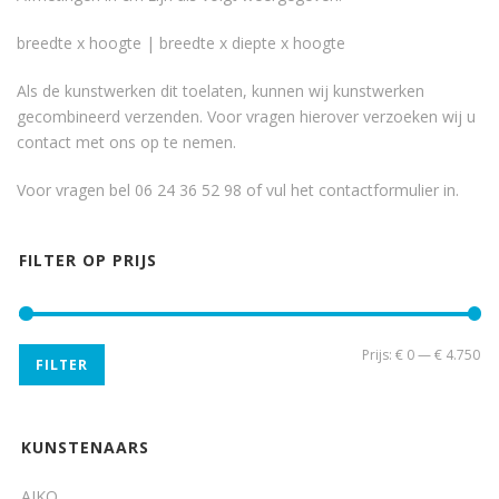
breedte x hoogte | breedte x diepte x hoogte
Als de kunstwerken dit toelaten, kunnen wij kunstwerken
gecombineerd verzenden. Voor vragen hierover verzoeken wij u
contact met ons op te nemen.
Voor vragen bel 06 24 36 52 98 of vul het
contactformulier
in.
FILTER OP PRIJS
Min
Ma
Prijs:
€ 0
—
€ 4.750
FILTER
pri
pri
KUNSTENAARS
AIKO