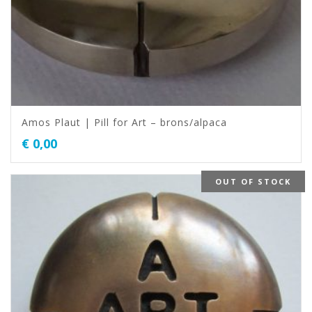
Amos Plaut | Pill for Art – brons/alpaca
€
0,00
OUT OF STOCK