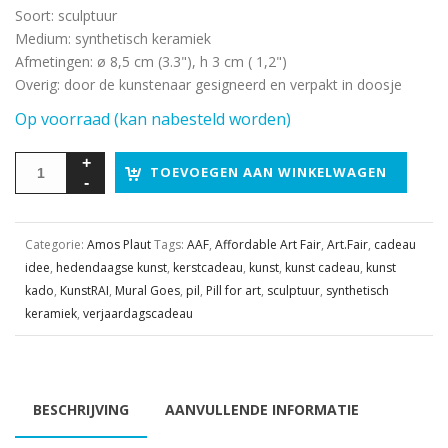
Soort
:
sculptuur
Medium
:
synthetisch keramiek
Afmetingen
:
ø 8,5 cm (3.3"), h 3 cm ( 1,2")
Overig
:
door de kunstenaar gesigneerd en verpakt in doosje
Op voorraad (kan nabesteld worden)
TOEVOEGEN AAN WINKELWAGEN
Categorie:
Amos Plaut
Tags:
AAF
,
Affordable Art Fair
,
Art.Fair
,
cadeau
idee
,
hedendaagse kunst
,
kerstcadeau
,
kunst
,
kunst cadeau
,
kunst
kado
,
KunstRAI
,
Mural Goes
,
pil
,
Pill for art
,
sculptuur
,
synthetisch
keramiek
,
verjaardagscadeau
BESCHRIJVING
AANVULLENDE INFORMATIE