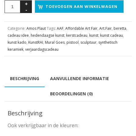
TOEVOEGEN AAN WINKELWAGEN
Categorie:
Amos Plaut
Tags:
AAF
,
Affordable Art Fair
,
Art.Fair
,
beretta
,
cadeau idee
,
hedendaagse kunst
,
kerstcadeau
,
kunst
,
kunst cadeau
,
kunst kado
,
KunstRAI
,
Mural Goes
,
pistool
,
sculptuur
,
synthetisch
keramiek
,
verjaardagscadeau
BESCHRIJVING
AANVULLENDE INFORMATIE
BEOORDELINGEN (0)
Beschrijving
Ook verkrijgbaar in de kleuren: