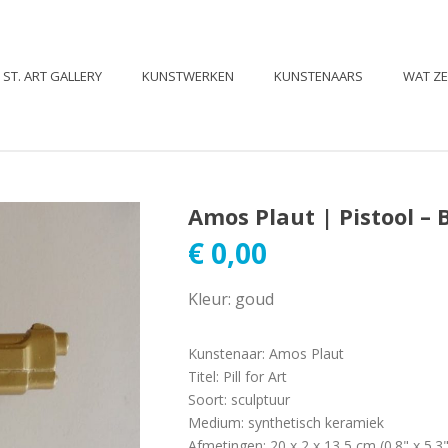
ST. ART GALLERY
KUNSTWERKEN
KUNSTENAARS
WAT Z
Amos Plaut | Pistool – 
€
0,00
Kleur: goud
Kunstenaar
:
Amos Plaut
Titel
:
Pill for Art
Soort
:
sculptuur
Medium
:
synthetisch keramiek
Afmetingen
:
20 x 2 x 13,5 cm (0.8" x 5.3"