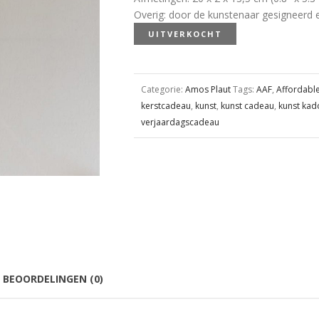
Overig
:
door de kunstenaar gesigneerd e
UITVERKOCHT
Categorie:
Amos Plaut
Tags:
AAF
,
Affordable
kerstcadeau
,
kunst
,
kunst cadeau
,
kunst kad
verjaardagscadeau
BEOORDELINGEN (0)