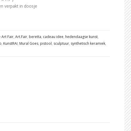
n verpakt in doosje
 Art Fair
,
Art.Fair
,
beretta
,
cadeau idee
,
hedendaagse kunst
,
o
,
KunstRAI
,
Mural Goes
,
pistool
,
sculptuur
,
synthetisch keramiek
,