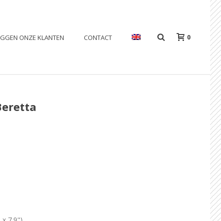
0
EGGEN ONZE KLANTEN
CONTACT
Beretta
 x 7.9")