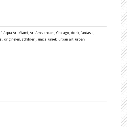
rf
,
Aqua Art Miami
,
Art Amsterdam
,
Chicago
,
doek
,
fantasie
,
el
,
originelen
,
schilderij
,
unica
,
uniek
,
urban art
,
urban