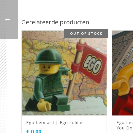
Gerelateerde producten
OUT OF STOCK
Ego Leonard | Ego soldier
Ego Le
You Do
€
0,00