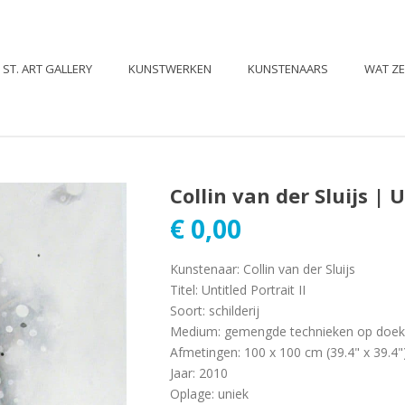
ST. ART GALLERY
KUNSTWERKEN
KUNSTENAARS
WAT Z
Collin van der Sluijs | U
€
0,00
Kunstenaar
:
Collin van der Sluijs
Titel
:
Untitled Portrait II
Soort
:
schilderij
Medium
:
gemengde technieken op doek
Afmetingen
:
100 x 100 cm (39.4" x 39.4"
Jaar
:
2010
Oplage
:
uniek