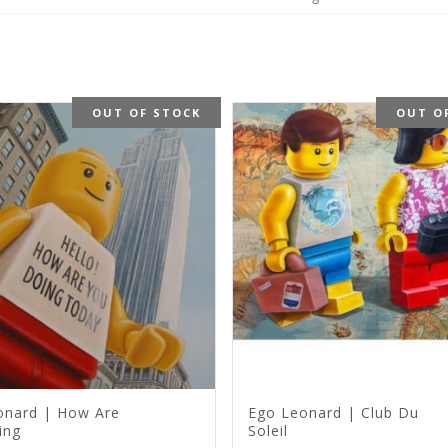
OUT OF STOCK
OUT O
onard | How Are
Ego Leonard | Club Du
ing
Soleil