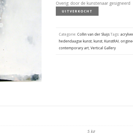
Overig
:
door de kunstenaar gesigneerd
UITVERKOCHT
Categorie:
Collin van der Sluijs
Tags:
acrylve
hedendaagse kunst
,
kunst
,
KunstRAI
,
origine
contemporary art
,
Vertical Gallery
5 kg