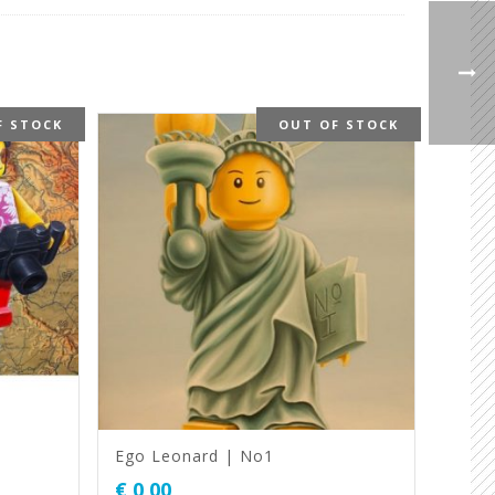
F STOCK
OUT OF STOCK
Ego Leonard | No1
€
0,00