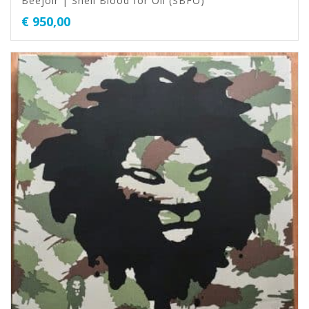
Beejoir | Shell Blood for Oil (SBFO)
€
950,00