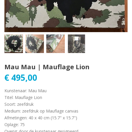
Mau Mau | Mauflage Lion
€
495,00
Kunstenaar
:
Mau Mau
Titel
:
Mauflage Lion
Soort
:
zeefdruk
Medium
:
zeefdruk op Mauflage canvas
Afmetingen
:
40 x 40 cm (15.7" x 15.7")
Oplage
:
75
Overig
:
door de kunstenaar gesigneerd