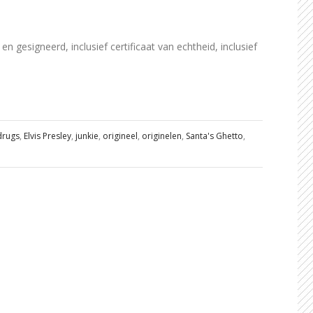
gesigneerd, inclusief certificaat van echtheid, inclusief
drugs
,
Elvis Presley
,
junkie
,
origineel
,
originelen
,
Santa's Ghetto
,