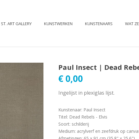
ST. ART GALLERY
KUNSTWERKEN
KUNSTENAARS
WAT Z
Paul Insect | Dead Rebe
€
0,00
Ingelijst in plexiglas lijst.
Kunstenaar
:
Paul Insect
Titel
:
Dead Rebels - Elvis
Soort
:
schilderij
Medium
:
acrylverf en zeefdruk op canva
Afmetingen
:
65 x 91 cm (35.8" x 25.6")