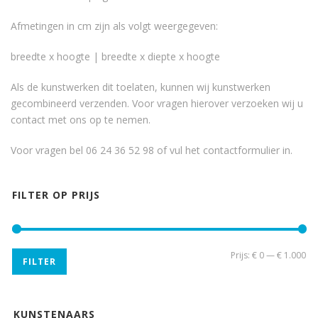
Afmetingen in cm zijn als volgt weergegeven:
breedte x hoogte | breedte x diepte x hoogte
Als de kunstwerken dit toelaten, kunnen wij kunstwerken
gecombineerd verzenden. Voor vragen hierover verzoeken wij u
contact met ons op te nemen.
Voor vragen bel 06 24 36 52 98 of vul het
contactformulier
in.
FILTER OP PRIJS
Min
Ma
Prijs:
€ 0
—
€ 1.000
FILTER
pri
pri
KUNSTENAARS