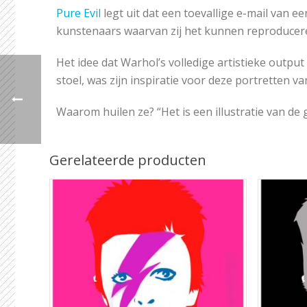
Pure Evil
legt uit dat een toevallige e-mail van e
kunstenaars waarvan zij het kunnen reproducer
Het idee dat Warhol’s volledige artistieke output
stoel, was zijn inspiratie voor deze portretten 
Waarom huilen ze? “Het is een illustratie van de
Gerelateerde producten