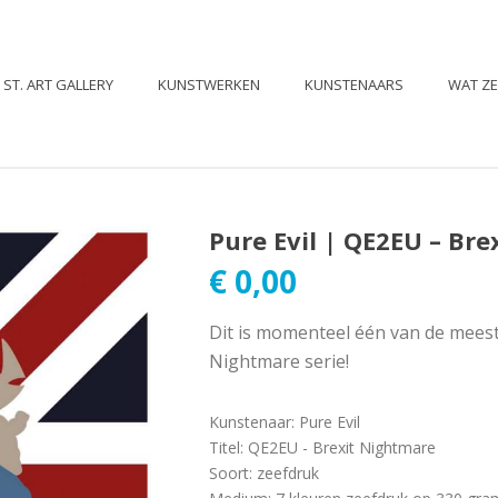
ST. ART GALLERY
KUNSTWERKEN
KUNSTENAARS
WAT Z
Pure Evil | QE2EU – Br
€
0,00
Dit is momenteel één van de meest
Nightmare serie!
Kunstenaar
:
Pure Evil
Titel
:
QE2EU - Brexit Nightmare
Soort
:
zeefdruk