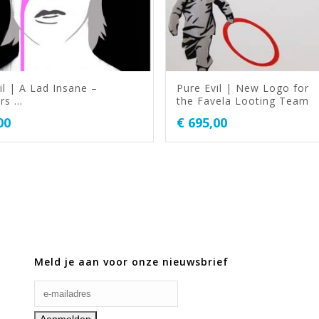
il | A Lad Insane –
Pure Evil | New Logo for
rs …
the Favela Looting Team
00
€
695,00
Meld je aan voor onze nieuwsbrief