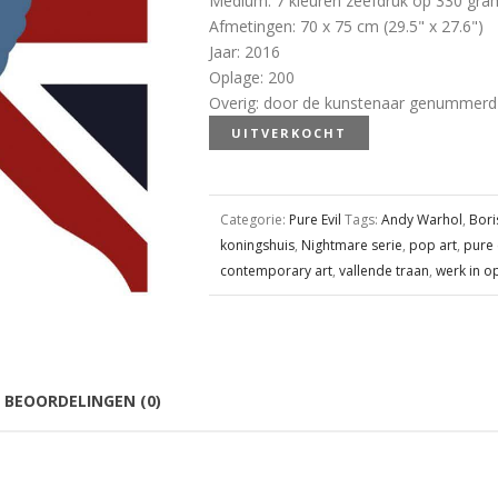
Medium
:
7 kleuren zeefdruk op 330 gra
Afmetingen
:
70 x 75 cm (29.5" x 27.6")
Jaar
:
2016
Oplage
:
200
Overig
:
door de kunstenaar genummerd 
UITVERKOCHT
Categorie:
Pure Evil
Tags:
Andy Warhol
,
Bori
koningshuis
,
Nightmare serie
,
pop art
,
pure 
contemporary art
,
vallende traan
,
werk in o
BEOORDELINGEN (0)