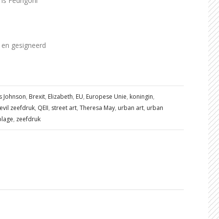
ms Fedrigoni
en gesigneerd
s Johnson
,
Brexit
,
Elizabeth
,
EU
,
Europese Unie
,
koningin
,
evil zeefdruk
,
QEII
,
street art
,
Theresa May
,
urban art
,
urban
plage
,
zeefdruk