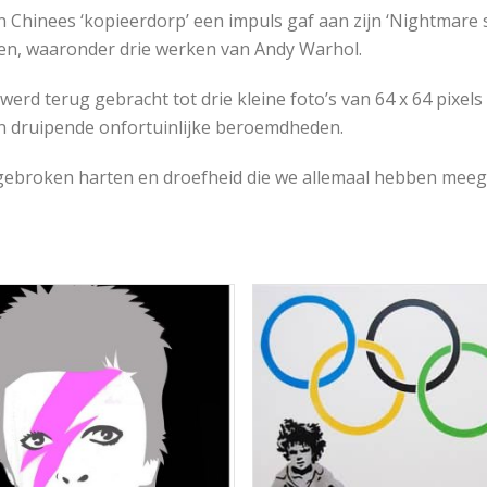
en Chinees ‘kopieerdorp’ een impuls gaf aan zijn ‘Nightmare s
en, waaronder drie werken van Andy Warhol.
 werd terug gebracht tot drie kleine foto’s van 64 x 64 pixels
van druipende onfortuinlijke beroemdheden.
 gebroken harten en droefheid die we allemaal hebben meege