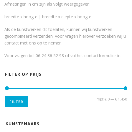
Afmetingen in cm zijn als volgt weergegeven:
breedte x hoogte | breedte x diepte x hoogte
Als de kunstwerken dit toelaten, kunnen wij kunstwerken
gecombineerd verzenden. Voor vragen hierover verzoeken wij u
contact met ons op te nemen.
Voor vragen bel 06 24 36 52 98 of vul het
contactformulier
in.
FILTER OP PRIJS
Min
Ma
Prijs:
€ 0
—
€ 1.450
FILTER
pri
pri
KUNSTENAARS