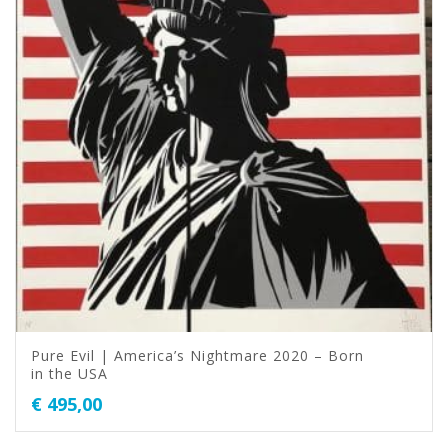
Pure Evil | America’s Nightmare 2020 – Born
in the USA
€
495,00