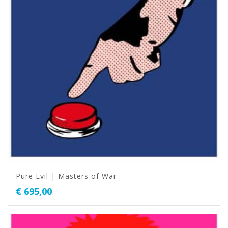
Pure Evil | Masters of War
€
695,00