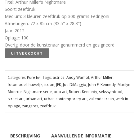
Titel
:
Arthur Miller's Nightmare
Soort
:
zeefdruk
Medium
:
3 kleuren zeefdruk op 300 grams Fedrigoni
Afmetingen
:
72 x 85 cm (33.5" x 28.3")
Jaar
:
2012
Oplage
:
100
Overig
:
door de kunstenaar genummerd en gesigneerd
UITVERKOCHT
Categorie:
Pure Evil
Tags:
actrice
,
Andy Warhol
,
Arthur Miller
,
fotomodel
,
huwelijk
,
icoon
,
JFK
,
Joe DiMaggio
,
John F. Kennedy
,
Marilyn
Monroe
,
Nightmare serie
,
pop art
,
Robert Kennedy
,
sekssymbool
,
street art
,
urban art
,
urban contemporary art
,
vallende traan
,
werk in
oplage
,
zangeres
,
zeefdruk
BESCHRIJVING
AANVULLENDE INFORMATIE